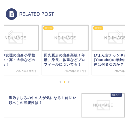
RELATED POST
類
未分類
未分類
村沙友理の出身小学校
田丸夏歩の出身高校！年
ぴょん吉チャンネル
？中・高・大学などの
齢、身長、体重などプロ
(Youtube)の年齢は
歴も！
フィールについても！
体は何者なのか？
2025年4月5日
2025年4月17日
2025年3
凪乃ましろの中の人が気になる！前世や
顔出しの可能性は？